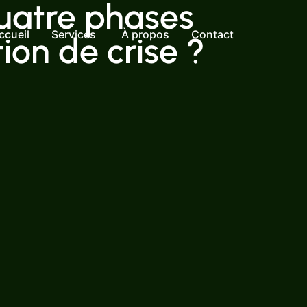
quatre phases
ccueil
Services
À propos
Contact
on de crise ?